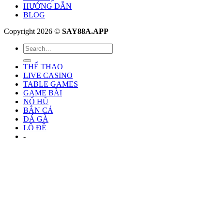
HƯỚNG DẪN
BLOG
Copyright 2026 ©
SAY88A.APP
THỂ THAO
LIVE CASINO
TABLE GAMES
GAME BÀI
NỔ HŨ
BẮN CÁ
ĐÁ GÀ
LÔ ĐỀ
-