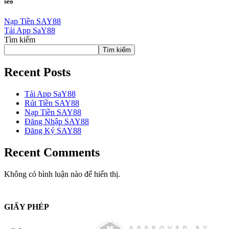
seo
Nạp Tiền SAY88
Tải App SaY88
Tìm kiếm
Tìm kiếm
Recent Posts
Tải App SaY88
Rút Tiền SAY88
Nạp Tiền SAY88
Đăng Nhập SAY88
Đăng Ký SAY88
Recent Comments
Không có bình luận nào để hiển thị.
GIẤY PHÉP