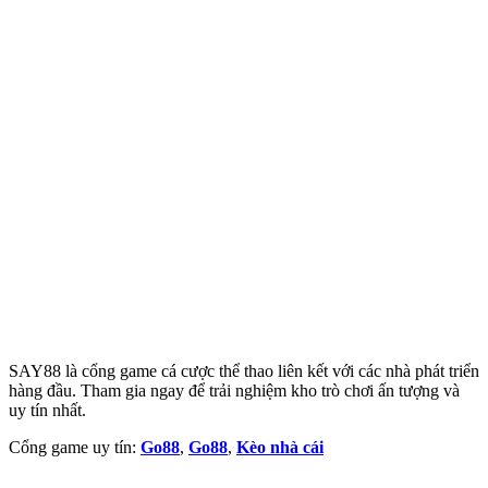
SAY88 là cổng game cá cược thể thao liên kết với các nhà phát triển
hàng đầu. Tham gia ngay để trải nghiệm kho trò chơi ấn tượng và
uy tín nhất.
Cổng game uy tín:
Go88
,
Go88
,
Kèo nhà cái