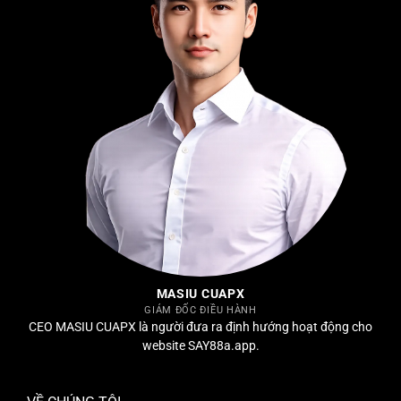
MASIU CUAPX
GIÁM ĐỐC ĐIỀU HÀNH
CEO MASIU CUAPX là người đưa ra định hướng hoạt động cho
website SAY88a.app.